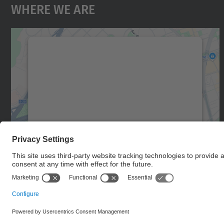
Where We Are
We need your consent to load the
Google Maps service!
We use a third party service to embed map
content that may collect data about your
activity. Please review the details and accept
the service to see this map.
More Information
Accept
powered by
Usercentrics Consent
Management Platform
© UPC
IMTech. Institute of Mathematics of UPC-BarcelonaTech.