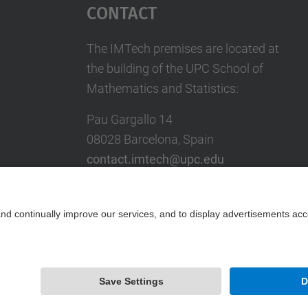
Contact
The IMTech premises are located at
the building of the UPC School of
Mathematics and Statistics:
Pau Gargallo 14
08028 Barcelona, Spain
contact.imtech@upc.edu
Contact form
Powered by