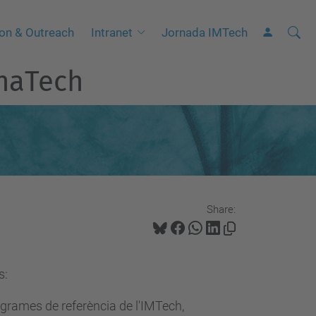
Searc
A
on & Outreach
Intranet
Jornada IMTech
Site
d
onaTech
v
a
n
c
e
d
S
Share:
e
a
r
s:
c
h
ogrames de referència de l'IMTech,