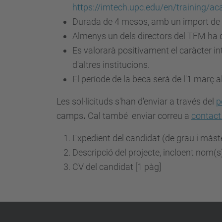
https://imtech.upc.edu/en/training/
Durada de 4 mesos, amb un import de
Almenys un dels directors del TFM ha 
Es valorarà positivament el caràcter in
d'altres institucions.
El període de la beca serà de l'1 març a
Les sol·licituds s'han d'enviar a través del
p
camps
.
Cal també enviar correu a
contac
Expedient del candidat (de grau i màst
Descripció del projecte, incloent nom(s
CV del candidat [1 pàg]