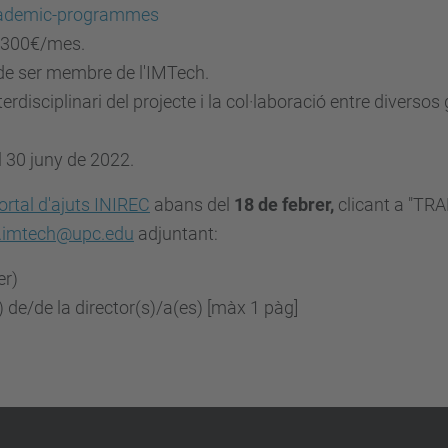
academic-programmes
 300€/mes.
de ser membre de l'IMTech.
terdisciplinari del projecte i la col·laboració entre divers
l 30 juny de 2022.
ortal d'ajuts INIREC
abans del
18 de febrer,
clicant a "TR
t.imtech@upc.edu
adjuntant:
er)
) de/de la director(s)/a(es) [màx 1 pàg]