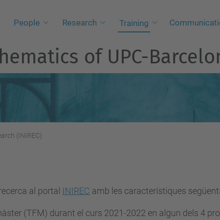
People
Research
Communicati
Training
athematics of UPC-Barcel
search (INIREC)
recerca al portal
INIREC
amb les característiques següent
e màster (TFM) durant el curs 2021-2022 en algun dels 4 pr